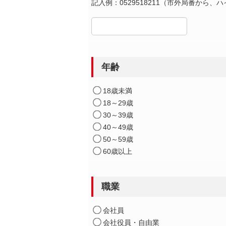
記入例：0529518211（市外局番から、
年齢
18歳未満
18～29歳
30～39歳
40～49歳
50～59歳
60歳以上
職業
会社員
会社役員・自由業